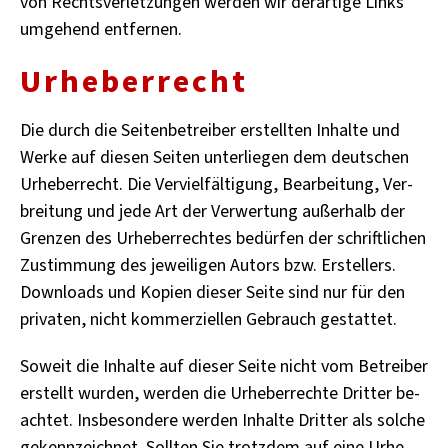
von Rechts­ver­let­zun­gen wer­den wir der­ar­ti­ge Links
um­ge­hend ent­fer­nen.
Ur­he­ber­recht
Die durch die Sei­ten­be­trei­ber er­stell­ten In­hal­te und
Werke auf die­sen Sei­ten un­ter­lie­gen dem deut­schen
Ur­he­ber­recht. Die Ver­viel­fäl­ti­gung, Be­ar­bei­tung, Ver­
brei­tung und jede Art der Ver­wer­tung au­ßer­halb der
Gren­zen des Ur­he­ber­rech­tes be­dür­fen der schrift­li­chen
Zu­stim­mung des je­wei­li­gen Au­tors bzw. Er­stel­lers.
Down­loads und Ko­pi­en die­ser Seite sind nur für den
pri­va­ten, nicht kom­mer­zi­el­len Ge­brauch ge­stat­tet.
So­weit die In­hal­te auf die­ser Seite nicht vom Be­trei­ber
er­stellt wur­den, wer­den die Ur­he­ber­rech­te Drit­ter be­
ach­tet. Ins­be­son­de­re wer­den In­hal­te Drit­ter als sol­che
ge­kenn­zeich­net. Soll­ten Sie trotz­dem auf eine Ur­he­