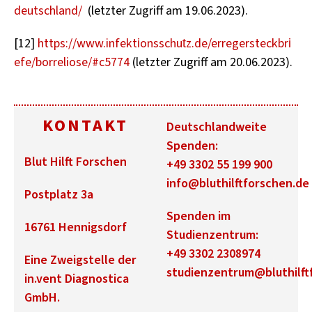
deutschland/
(letz­ter Zu­griff am 19.06.2023).
[12]
https://​www.​inf​ekti​onss​chut​z.​de/​err​eger​stec​kbri​
efe/​borreliose/#​c5774
(letz­ter Zu­griff am 20.06.2023).
KONTAKT
Deutschlandweite
Spenden:
Blut Hilft Forschen
+49 3302 55 199 900
info@bluthilftforschen.de
Postplatz 3a
Spenden im
16761 Hennigsdorf
Studienzentrum:
+49 3302 2308974
Eine Zweigstelle der
studienzentrum@bluthilft
in.vent Diagnostica
GmbH.