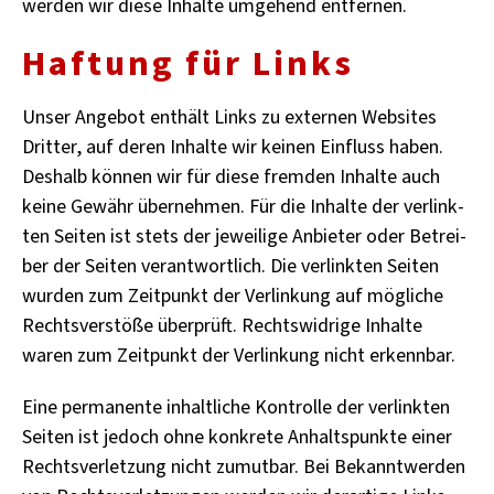
wer­den wir diese In­hal­te um­ge­hend ent­fer­nen.
Haf­tung für Links
Unser An­ge­bot ent­hält Links zu ex­ter­nen Web­sites
Drit­ter, auf deren In­hal­te wir kei­nen Ein­fluss haben.
Des­halb kön­nen wir für diese frem­den In­hal­te auch
keine Ge­währ über­neh­men. Für die In­hal­te der ver­link­
ten Sei­ten ist stets der je­wei­li­ge An­bie­ter oder Be­trei­
ber der Sei­ten ver­ant­wort­lich. Die ver­link­ten Sei­ten
wur­den zum Zeit­punkt der Ver­lin­kung auf mög­li­che
Rechts­ver­stö­ße über­prüft. Rechts­wid­ri­ge In­hal­te
waren zum Zeit­punkt der Ver­lin­kung nicht er­kenn­bar.
Eine per­ma­nen­te in­halt­li­che Kon­trol­le der ver­link­ten
Sei­ten ist je­doch ohne kon­kre­te An­halts­punk­te einer
Rechts­ver­let­zung nicht zu­mut­bar. Bei Be­kannt­wer­den