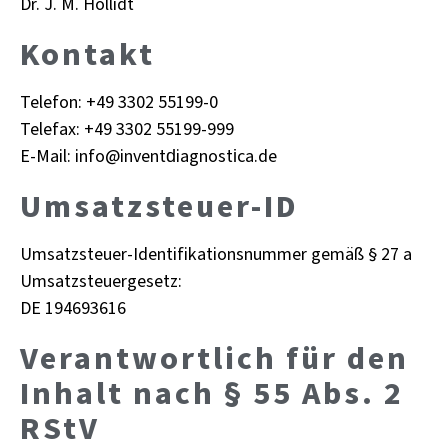
Dr. J. M. Hol­lidt
Kon­takt
Te­le­fon: +49 3302 55199-0
Te­le­fax: +49 3302 55199-999
E-Mail: info@​inv​entd​iagn​osti​ca.​de
Um­satz­steu­er-ID
Um­satz­steu­er-Iden­ti­fi­ka­ti­ons­num­mer gemäß § 27 a
Um­satz­steu­er­ge­setz:
DE 194693616
Ver­ant­wort­lich für den
In­halt nach § 55 Abs. 2
RStV