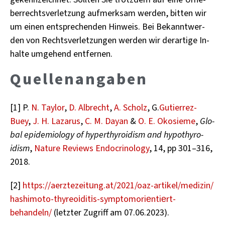
ber­rechts­ver­let­zung auf­merk­sam wer­den, bit­ten wir
um einen ent­spre­chen­den Hin­weis. Bei Be­kannt­wer­
den von Rechts­ver­let­zun­gen wer­den wir der­ar­ti­ge In­
hal­te um­ge­hend ent­fer­nen.
Quel­len­an­ga­ben
[1]
P.
N. Tay­lor
,
D. Al­brecht
,
A. Scholz
, G.
Gu­tier­rez-
Buey
,
J. H. La­za­rus
,
C. M. Dayan
&
O. E. Oko­sie­me
,
Glo­
bal epi­de­mio­lo­gy of hy­per­thy­ro­idism and hy­po­thy­ro­
idism
,
Na­tu­re Re­views En­do­cri­no­lo­gy
, 14, pp 301–316,
2018.
[2]
https://​aer​ztez​eitu​ng.​at/​2021/​oaz-​artikel/​medizin/​
hashimoto-​thy​reoi​diti​s-​sym​ptom​orie​ntie​rt-​
behandeln/
(letz­ter Zu­griff am 07.06.2023).