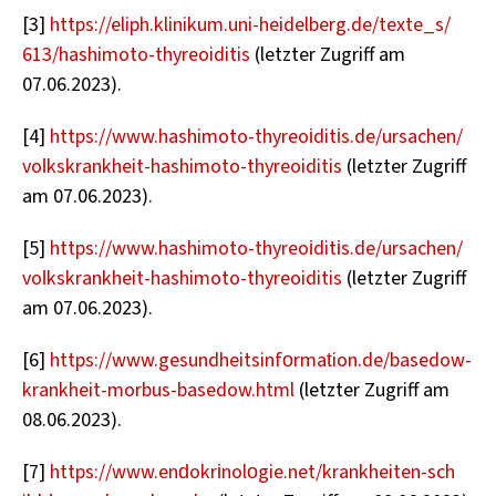
[3]
https://​eliph.​klinikum.​uni-​heidelberg.​de/​texte_​s/​
613/​hashimoto-​thyreoiditis
(letz­ter Zu­griff am
07.06.2023).
[4]
https://​www.​hashimoto-​thy​reoi​diti​s.​de/​ursachen/​
vol​kskr​ankh​eit-​hashimoto-​thyreoiditis
(letz­ter Zu­griff
am 07.06.2023).
[5]
https://​www.​hashimoto-​thy​reoi​diti​s.​de/​ursachen/​
vol​kskr​ankh​eit-​hashimoto-​thyreoiditis
(letz­ter Zu­griff
am 07.06.2023).
[6]
https://​www.​ges​undh​eits​info​rmat​ion.​de/​basedow-​
krankheit-​morbus-​basedow.​html
(letz­ter Zu­griff am
08.06.2023).
[7]
https://​www.​end​okri​nolo​gie.​net/​krankheiten-​sch​