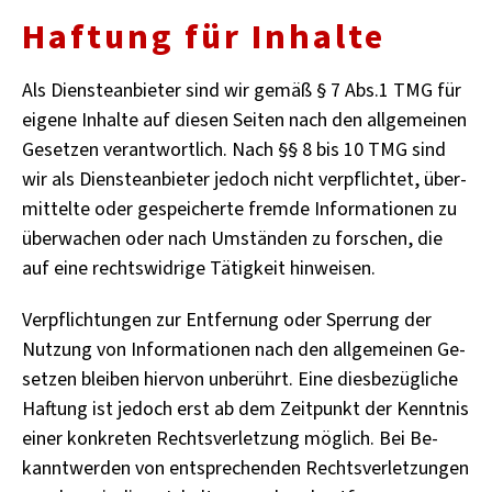
Haf­tung für In­hal­te
Als Diens­te­an­bie­ter sind wir gemäß § 7 Abs.1 TMG für
ei­ge­ne In­hal­te auf die­sen Sei­ten nach den all­ge­mei­nen
Ge­set­zen ver­ant­wort­lich. Nach §§ 8 bis 10 TMG sind
wir als Diens­te­an­bie­ter je­doch nicht ver­pflich­tet, über­
mit­tel­te oder ge­spei­cher­te frem­de In­for­ma­tio­nen zu
über­wa­chen oder nach Um­stän­den zu for­schen, die
auf eine rechts­wid­ri­ge Tä­tig­keit hin­wei­sen.
Ver­pflich­tun­gen zur Ent­fer­nung oder Sper­rung der
Nut­zung von In­for­ma­tio­nen nach den all­ge­mei­nen Ge­
set­zen blei­ben hier­von un­be­rührt. Eine dies­be­züg­li­che
Haf­tung ist je­doch erst ab dem Zeit­punkt der Kennt­nis
einer kon­kre­ten Rechts­ver­let­zung mög­lich. Bei Be­
kannt­wer­den von ent­spre­chen­den Rechts­ver­let­zun­gen