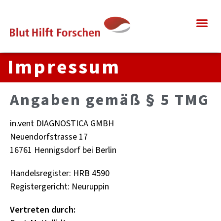
Im­pres­sum
An­ga­ben gemäß § 5 TMG
in.​vent DIA­GNOSTI­CA GMBH
Neu­en­dorf­stras­se 17
16761 Hen­nigs­dorf bei Ber­lin
Han­dels­re­gis­ter: HRB 4590
Re­gis­ter­ge­richt: Neu­rup­pin
Ver­tre­ten durch: