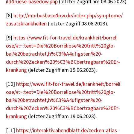
ildd​rues​e-​basedow.​php
(letz­ter Zu­griff am 08.06.2023).
[8]
http://​mor​busb​ased​ow.​de/​index.​php/​symptome/​
zus​atzk​rank​heit​en
(letz­ter Zu­griff 08.06.2023).
[9]
https://​www.​fit-​for-​travel.​de/​krankheit/​bor​reli​
ose/#:~:text=Die%20Bor­re­lio­se%20­tritt%20­glo­
bal%20­be­trach­tet,h%C3%A4u­figs­ten%20­
durch%20Z­e­cken%20%C3%BCber­trag­ba­re%20Er­
kran­kung
(letz­ter Zu­griff am 19.06.2023).
[10]
https://​www.​fit-​for-​travel.​de/​krankheit/​bor​reli​
ose/#:~:text=Die%20Bor­re­lio­se%20­tritt%20­glo­
bal%20­be­trach­tet,h%C3%A4u­figs­ten%20­
durch%20Z­e­cken%20%C3%BCber­trag­ba­re%20Er­
kran­kung
(letz­ter Zu­griff am 19.06.2023).
[11]
https://​interaktiv.​abendblatt.​de/​zecken-​atlas-​