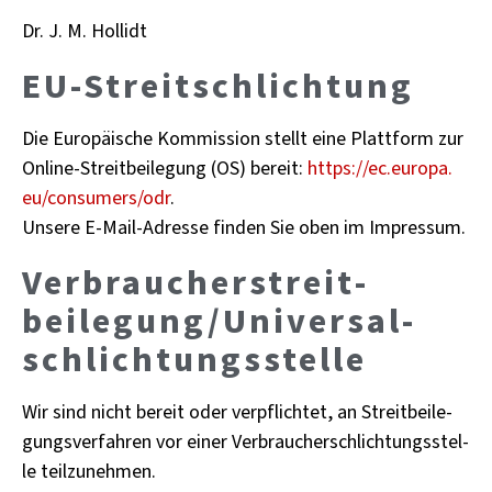
Dr. J. M. Hol­lidt
EU-Streit­schlich­tung
Die Eu­ro­päi­sche Kom­mis­si­on stellt eine Platt­form zur
On­line-Streit­bei­le­gung (OS) be­reit:
https://​ec.​europa.​
eu/​consumers/​odr
.
Un­se­re E-Mail-Adres­se fin­den Sie oben im Im­pres­sum.
Verbraucher­streit­
beilegung/Universal­
schlichtungs­stelle
Wir sind nicht be­reit oder ver­pflich­tet, an Streit­bei­le­
gungs­ver­fah­ren vor einer Ver­brau­cher­schlich­tungs­stel­
le teil­zu­neh­men.