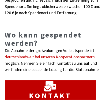
be­spro­chen und rich­tet sich nach der Ent­fer­nung zum
Spen­den­ort. Sie liegt üb­li­cher­wei­se zwi­schen 100 € und
120 € je nach Spen­den­art und Ent­fer­nung.
Wo kann ge­spen­det
wer­den?
Die Ab­nah­me der groß­vo­lu­mi­gen Voll­blut­spen­de ist
deutsch­land­weit bei un­se­ren Ko­ope­ra­ti­ons­part­nern
mög­lich. Neh­men Sie ein­fach Kon­takt zu uns auf und
wir fin­den eine pas­sen­de Lö­sung für die Blut­ab­nah­me.
KON­TAKT