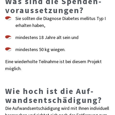
Was sind die Spen­den­
vor­aus­set­zun­gen?
Sie soll­ten die Dia­gno­se Dia­be­tes mel­li­tus Typ I
er­hal­ten haben,
min­des­tens 18 Jahre alt sein und
min­des­tens 50 kg wie­gen.
Eine wie­der­hol­te Teil­nah­me ist bei die­sem Pro­jekt
mög­lich.
Wie hoch ist die Auf­
wands­ent­schä­di­gung?
Die Auf­wands­ent­schä­di­gung wird mit Ihnen in­di­vi­du­ell