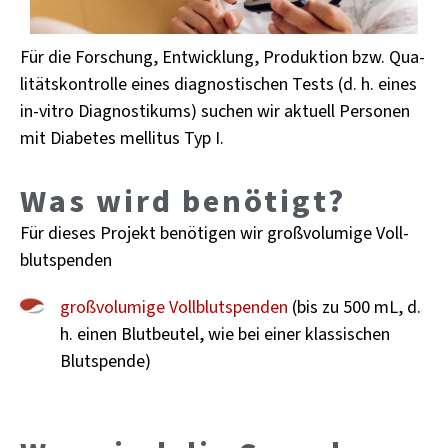
Für die For­schung, Ent­wick­lung, Pro­duk­ti­on bzw. Qua­
li­täts­kon­trol­le eines dia­gnos­ti­schen Tests (d. h. eines
in-vi­tro Dia­gnos­ti­kums) su­chen wir ak­tu­ell Per­so­nen
mit Dia­be­tes mel­li­tus Typ I.
Was wird be­nö­tigt?
Für die­ses Pro­jekt be­nö­ti­gen wir groß­vo­lu­mi­ge Voll­
blut­spen­den
groß­vo­lu­mi­ge Voll­blut­spen­den
(bis zu 500 mL, d.
h. einen Blut­beu­tel, wie bei einer klas­si­schen
Blut­spen­de)