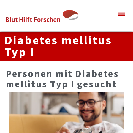
Dia­be­tes mel­li­tus
Typ I
Per­so­nen mit Dia­be­tes
mel­li­tus Typ I ge­sucht