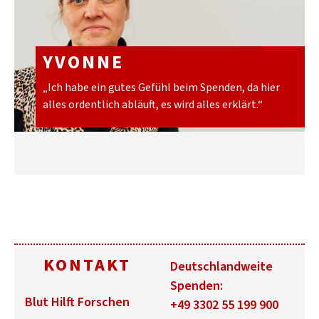
YVON­NE
„Ich habe ein gutes Ge­fühl beim Spen­den, da hier
alles or­dent­lich ab­läuft, es wird alles er­klärt.“
KONTAKT
Deutschlandweite
Spenden:
Blut Hilft Forschen
+49 3302 55 199 900