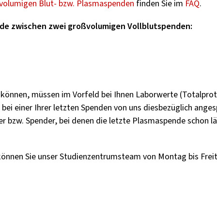
vo­lu­mi­gen Blut- bzw. Plasmas­pen­den
fin­den Sie im
FAQ
.
­de zwi­schen zwei groß­vo­lu­mi­gen Voll­blut­spen­den:
kön­nen, müs­sen im Vor­feld bei Ihnen La­bor­wer­te (To­tal­pro­
 bei einer Ihrer letz­ten Spen­den von uns dies­be­züg­lich an­ge
r bzw. Spen­der, bei denen die letz­te Plasmas­pen­de schon län
 kön­nen Sie unser Stu­di­en­zen­trums­team von Mon­tag bis Fre