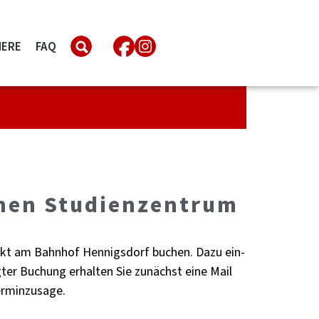
IERE
FAQ
hen Stu­di­en­zen­trum
i­rekt am Bahn­hof Hen­nigs­dorf bu­chen. Dazu ein­
­ter Bu­chung er­hal­ten Sie zu­nächst eine Mail
­min­zu­sa­ge.