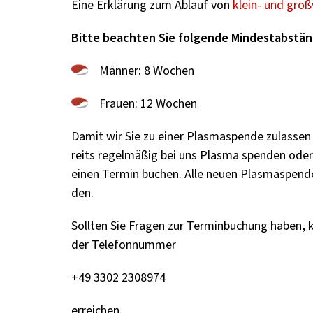
Eine Er­klä­rung zum Ab­lauf von
klein- und groß­
Bitte be­ach­ten Sie fol­gen­de Min­dest­ab­stän
Män­ner: 8 Wo­chen
Frau­en: 12 Wo­chen
Damit wir Sie zu einer Plasmas­pen­de zu­las­sen 
reits re­gel­mä­ßig bei uns Plas­ma spen­den oder
einen Ter­min bu­chen. Alle neuen Plasmas­pen­de
den.
Soll­ten Sie Fra­gen zur Ter­min­bu­chung haben,
der Te­le­fon­num­mer
+49 3302 2308974
er­rei­chen.