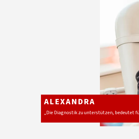
ALEX­AN­DRA
„Die Dia­gnos­tik zu un­ter­stüt­zen, be­deu­tet